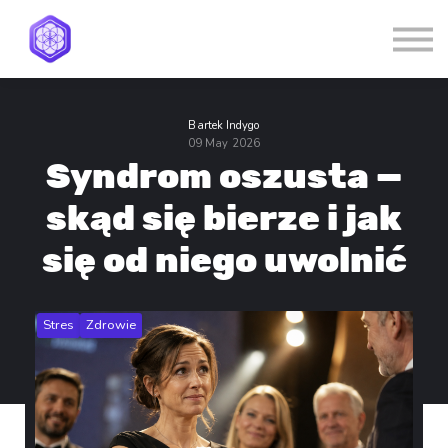
Dla firm
Blog
Kontakt
Zaloguj się
Bartek Indygo
Zarejestruj się
09 May 2026
Syndrom oszusta —
skąd się bierze i jak
się od niego uwolnić
Stres
Zdrowie