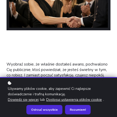
Wyobraź sobie, że właśnie dostałeś awans, pochwalono
Cię publicznie, ktoś powiedział, że jesteś świetny w tym,
co robisz. I zamiast poczuć satysfakcję, czujesz niepokój.
Myśl, która pojawia się zaraz po, brzmi mniej więcej tak: "
to
tylko kwestia czasu, aż się zorientują
". Zorientują się, że
Używamy plików cookie, aby zapewnić Ci najlepsze
jesteś przeciętny. Że to był przypadek. Że nie zasługujesz.
doświadczenie i trafną komunikację.
Dowiedz się więcej
lub
Dostosuj ustawienia plików cookie
.
Jeśli to brzmi znajomo —
witaj w świecie syndromu
oszusta.
Nie jesteś w nim sam. I nie jest to kwestia tego,
Odrzuć wszystkie
Rozumiem!
że masz zbyt niską samoocenę ani że powinieneś bardziej