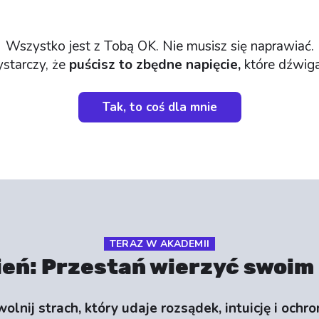
Wszystko jest z Tobą OK. Nie musisz się naprawiać.
starczy, że
puścisz to zbędne napięcie,
które dźwiga
Tak, to coś dla mnie
TERAZ W AKADEMII
ień: Przestań wierzyć swoim
olnij strach, który udaje rozsądek, intuicję i ochro