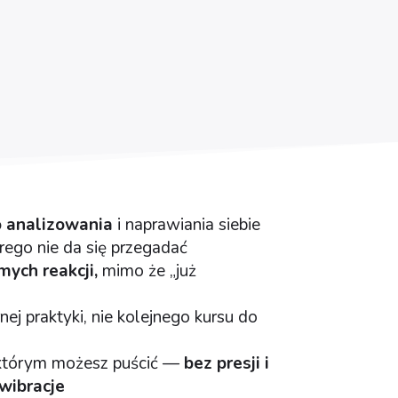
o analizowania
i naprawiania siebie
órego nie da się przegadać
mych reakcji,
mimo że „już
nej praktyki, nie kolejnego kursu do
 którym możesz puścić —
bez presji i
 wibracje