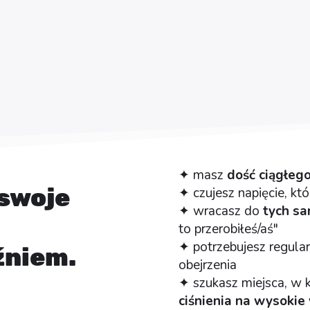
✦ masz
dość ciągłeg
swoje
✦ czujesz napięcie, kt
✦ wracasz do
tych sa
to przerobiłeś/aś"
✦ potrzebujesz regular
ęźniem.
obejrzenia
✦ szukasz miejsca, w
ciśnienia na wysokie