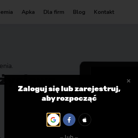
emia
Apka
Dla firm
Blog
Kontakt
nia.
 życiowe
Zaloguj się lub zarejestruj,
aby rozpocząć
lub