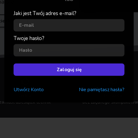
iałasz.
Jaki jest Twój adres e-mail?
cieżki
Twoje hasło?
Zaloguj się
Utwórz
Konto
Nie pamiętasz hasła?
Jedna
Prostota
zamiast dziesiątek technik
bez zbędnego skomplikowa